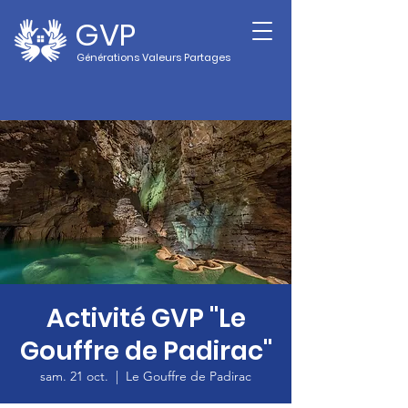
GVP
Générations Valeurs Partages
Activité GVP "Le
Gouffre de Padirac"
sam. 21 oct.
  |  
Le Gouffre de Padirac