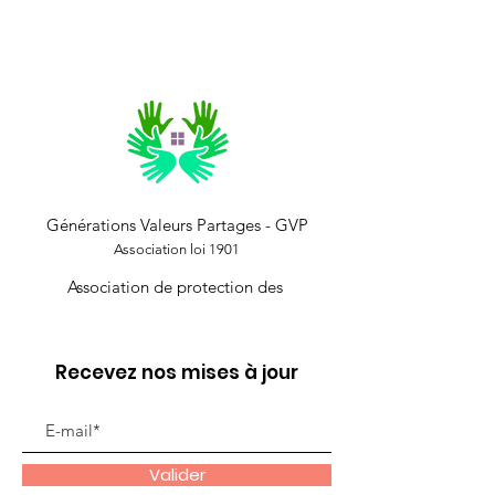
Le grand cirque sur Glace est très heureux
de vous présenter son tout nouveau
spectacle 2023-2024 « Dreams On Ice‘’. Issu
d’une longue tradition Russe, le mariage du
cirque et de la glace émerveille autant
qu’étonne le public au travers d’un
spectacle féerique, musical, et totalement
inédit !
Source : cirque-glace.fr
Générations Valeurs Partages - GVP
Association loi 1901
Association de protection des
Recevez nos mises à jour
Valider