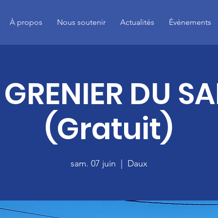
À propos
Nous soutenir
Actualités
Événements
 GRENIER DU S
(Gratuit)
sam. 07 juin
  |  
Daux